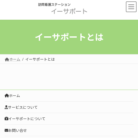
コ
ナ
ン
ビ
テ
ゲ
ン
ー
ツ
シ
へ
ョ
イーサポートとは
ス
ン
キ
に
ッ
移
プ
動
ホーム
イーサポートとは
ホーム
サービスについて
イーサポートについて
お問い合せ