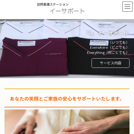
コ
ナ
ン
ビ
テ
ゲ
ン
ー
ツ
シ
「E」イーサポート
へ
ョ
ス
ン
Evertime （いつでも）
キ
に
Everwhere（どこでも）
ッ
移
Everything（何ごとでも）
プ
動
サービス内容
あなたの笑顔とご家族の安心をサポートいたします。