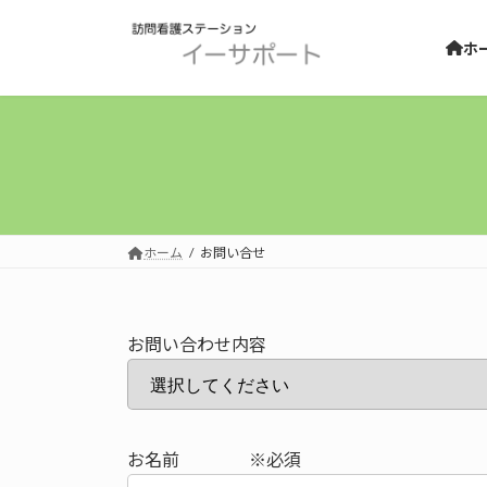
コ
ナ
ン
ビ
ホ
テ
ゲ
ン
ー
ツ
シ
へ
ョ
ス
ン
キ
に
ッ
移
プ
動
ホーム
お問い合せ
お問い合わせ内容
お名前 ※必須